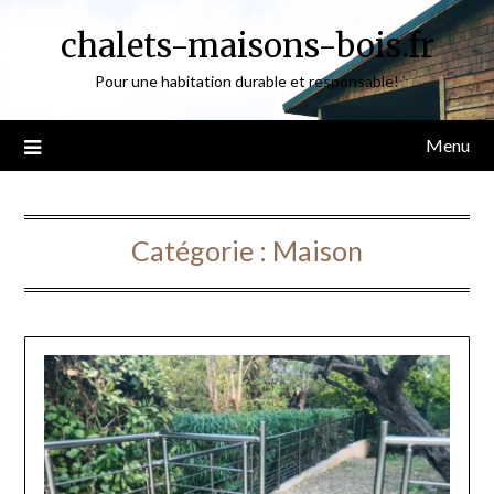
Skip
chalets-maisons-bois.fr
to
content
Pour une habitation durable et responsable!
Menu
Catégorie :
Maison