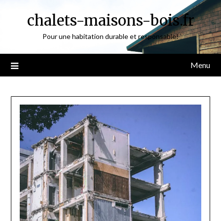
Skip
chalets-maisons-bois.fr
to
content
Pour une habitation durable et responsable!
Menu