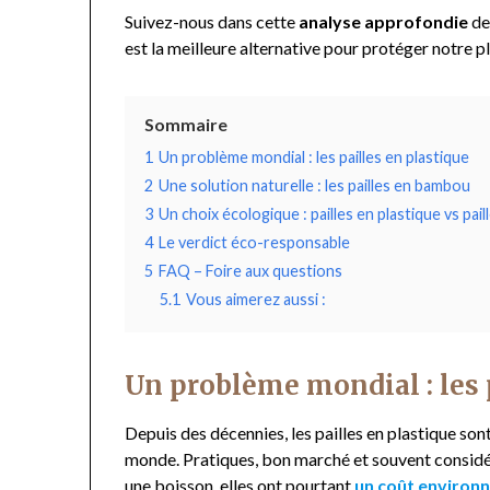
Suivez-nous dans cette
analyse approfondie
de
est la meilleure alternative pour protéger notre p
Sommaire
1
Un problème mondial : les pailles en plastique
2
Une solution naturelle : les pailles en bambou
3
Un choix écologique : pailles en plastique vs pa
4
Le verdict éco-responsable
5
FAQ – Foire aux questions
5.1
Vous aimerez aussi :
Un problème mondial : les 
Depuis des décennies, les pailles en plastique so
monde. Pratiques, bon marché et souvent consid
une boisson, elles ont pourtant
un coût environn