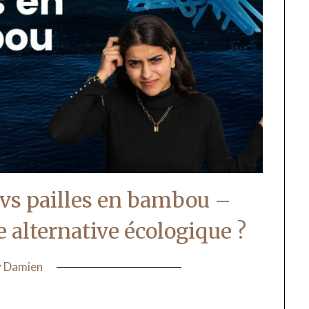
e vs pailles en bambou –
e alternative écologique ?
y
Damien