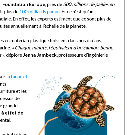
r Foundation Europe
, près de
300 millions de pailles en
oit plus de
100 milliards par an
. Et ce n’est qu’un
iale. En effet, les experts estiment que ce sont plus de
uites annuellement à l’échelle de la planète.
s en matériau plastique finissent dans nos océans,
arine.
« Chaque minute, l’équivalent d’un camion-benne
s »
, déplore
Jenna Jambeck
, professeure d’ingénierie
 sur
la faune et
nts,
rriture et les
rocessus de
ne grande
 à effet de
ental.
es initiatives