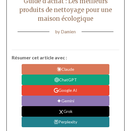
Guide d’achat : Les meilleurs
produits de nettoyage pour une
maison écologique
by
Damien
Résumer cet article avec :
Claude
ChatGPT
Google AI
Gemini
Grok
Perplexity