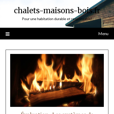
Skip
chalets-maisons-bois.fr
to
content
Pour une habitation durable et responsable!
Menu