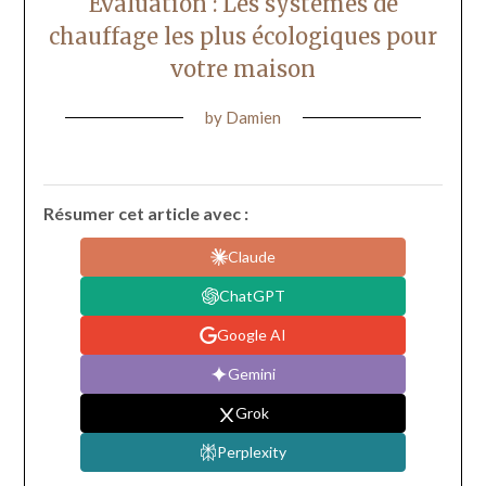
Évaluation : Les systèmes de
chauffage les plus écologiques pour
votre maison
by
Damien
Résumer cet article avec :
Claude
ChatGPT
Google AI
Gemini
Grok
Perplexity