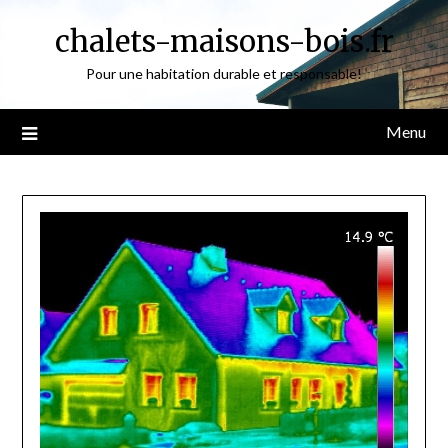
Skip
chalets-maisons-bois.fr
to
content
Pour une habitation durable et responsable!
Menu