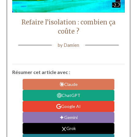
Refaire l’isolation : combien ça
coûte ?
by
Damien
Résumer cet article avec :
Claude
ChatGPT
Google AI
Gemini
Grok