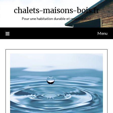
Skip
chalets-maisons-bois.fr
to
content
Pour une habitation durable et responsable!
Menu