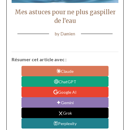
Mes astuces pour ne plus gaspiller
de l’eau
by
Damien
Résumer cet article avec :
Claude
ChatGPT
Google AI
Gemini
Grok
Perplexity