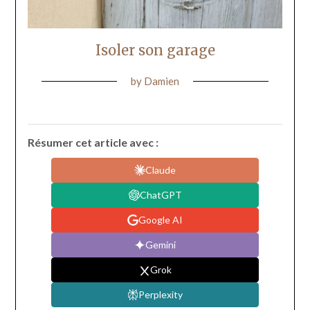
Isoler son garage
by
Damien
Résumer cet article avec :
Claude
ChatGPT
Google AI
Gemini
Grok
Perplexity