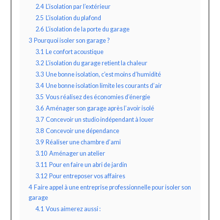
2.4
L’isolation par l’extérieur
2.5
L’isolation du plafond
2.6
L’isolation de la porte du garage
3
Pourquoi isoler son garage ?
3.1
Le confort acoustique
3.2
L’isolation du garage retient la chaleur
3.3
Une bonne isolation, c’est moins d’humidité
3.4
Une bonne isolation limite les courants d’air
3.5
Vous réalisez des économies d’énergie
3.6
Aménager son garage après l’avoir isolé
3.7
Concevoir un studio indépendant à louer
3.8
Concevoir une dépendance
3.9
Réaliser une chambre d’ami
3.10
Aménager un atelier
3.11
Pour en faire un abri de jardin
3.12
Pour entreposer vos affaires
4
Faire appel à une entreprise professionnelle pour isoler son
garage
4.1
Vous aimerez aussi :