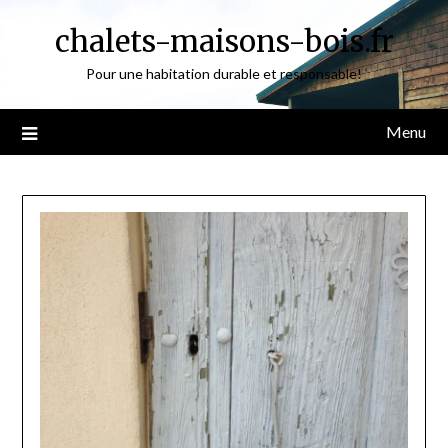
Skip
chalets-maisons-bois.fr
to
content
Pour une habitation durable et responsable!
Menu