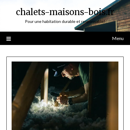
Skip
chalets-maisons-bois.fr
to
content
Pour une habitation durable et responsable!
Menu