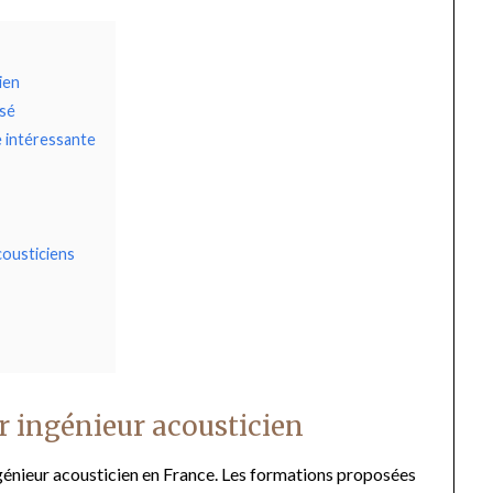
ien
isé
e intéressante
cousticiens
r ingénieur acousticien
ingénieur acousticien en France. Les formations proposées