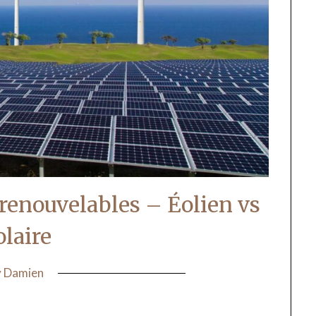
 renouvelables – Éolien vs
olaire
y
Damien