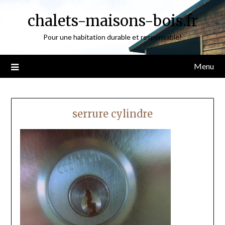
Skip
chalets-maisons-bois.fr
to
content
Pour une habitation durable et responsable!
Menu
serrure cylindre