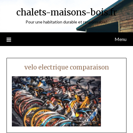
Skip
chalets-maisons-bois.fr
to
content
Pour une habitation durable et responsable!
Menu
velo electrique comparaison