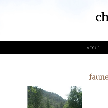
Skip
to
ch
content
ACCUEIL
faune