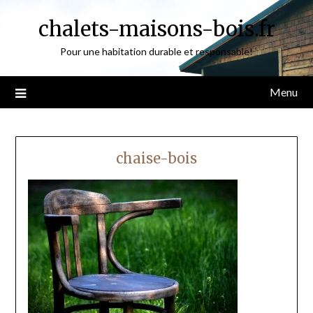
Skip
chalets-maisons-bois.fr
to
content
Pour une habitation durable et responsable!
Menu
chaise-bois