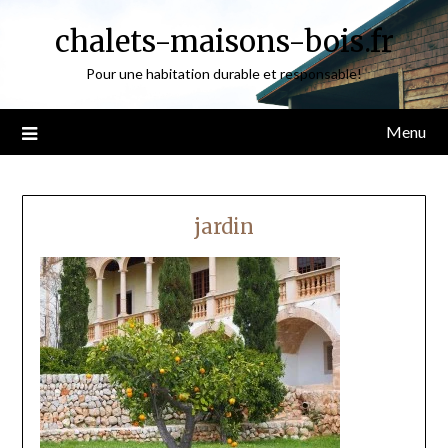
Skip
chalets-maisons-bois.fr
to
content
Pour une habitation durable et responsable!
Menu
jardin