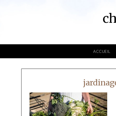
Skip
to
ch
content
ACCUEIL
jardinag