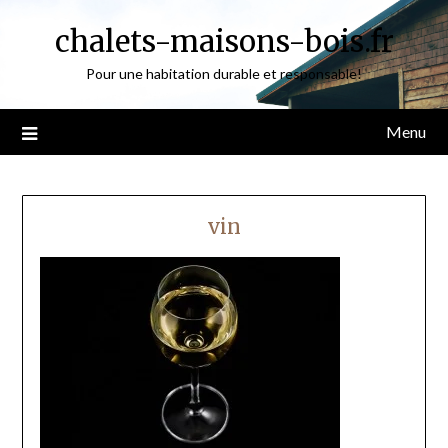
Skip
chalets-maisons-bois.fr
to
content
Pour une habitation durable et responsable!
Menu
vin