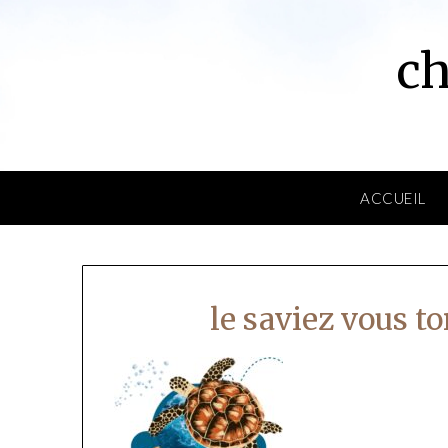
Skip
to
ch
content
ACCUEIL
le saviez vous to