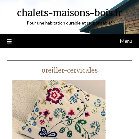
Skip
chalets-maisons-bois.fr
to
content
Pour une habitation durable et responsable!
Menu
oreiller-cervicales