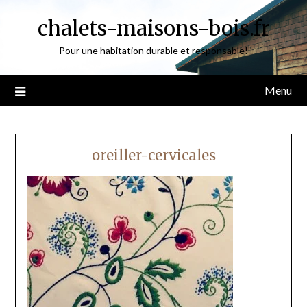
Skip
chalets-maisons-bois.fr
to
content
Pour une habitation durable et responsable!
Menu
oreiller-cervicales