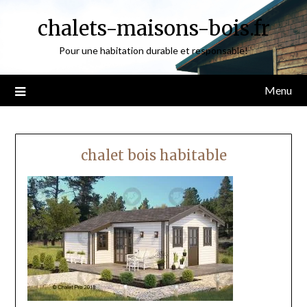
Skip
chalets-maisons-bois.fr
to
content
Pour une habitation durable et responsable!
Menu
chalet bois habitable